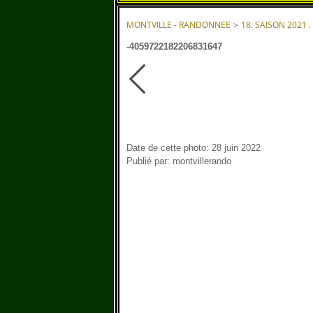
MONTVILLE - RANDONNEE
>
18. SAISON 2021 .
-4059722182206831647
Date de cette photo: 28 juin 2022
Publié par: montvillerando