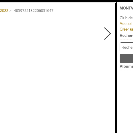
MONTV
 2022
>
-4059722182206831647
Club de
Accueil
Créer u
Recher
Albums