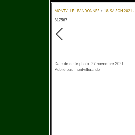
MONTVILLE - RANDONNEE
>
18. SAISON 2021 .
317587
Date de cette photo: 27 novembre 2021
Publié par: montvillerando