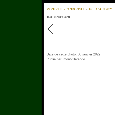
MONTVILLE - RANDONNEE
>
18. SAISON 2021 .
1641499490428
Date de cette photo: 06 janvier 2022
Publié par: montvillerando