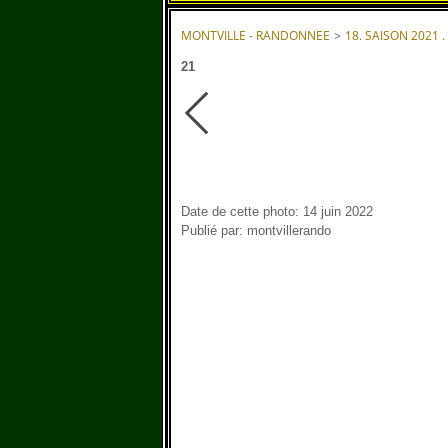
MONTVILLE - RANDONNEE
>
18. SAISON 2021 .
21
Date de cette photo: 14 juin 2022
Publié par: montvillerando