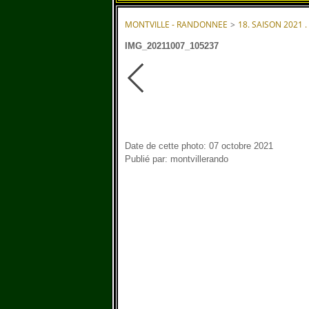
MONTVILLE - RANDONNEE
>
18. SAISON 2021 .
IMG_20211007_105237
Date de cette photo: 07 octobre 2021
Publié par: montvillerando