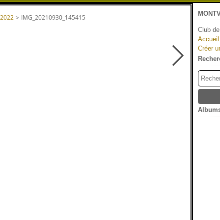
MONTV
 2022
>
IMG_20210930_145415
Club de
Accueil
Créer u
Recher
Albums