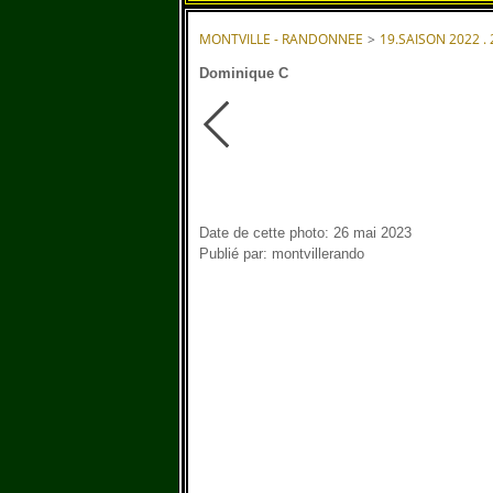
MONTVILLE - RANDONNEE
>
19.SAISON 2022 .
Dominique C
Date de cette photo: 26 mai 2023
Publié par: montvillerando