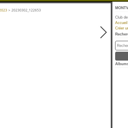
MONTV
 2023
>
20230302_122653
Club de
Accueil
Créer u
Recher
Albums