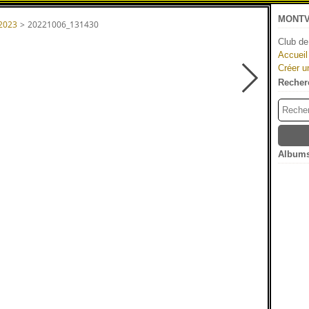
MONTV
 2023
>
20221006_131430
Club de
Accueil
Créer u
Recher
Albums