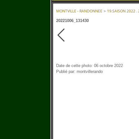
MONTVILLE - RANDONNEE
>
19.SAISON 2022 .
20221006_131430
Date de cette photo: 06 octobre 2022
Publié par: montvillerando